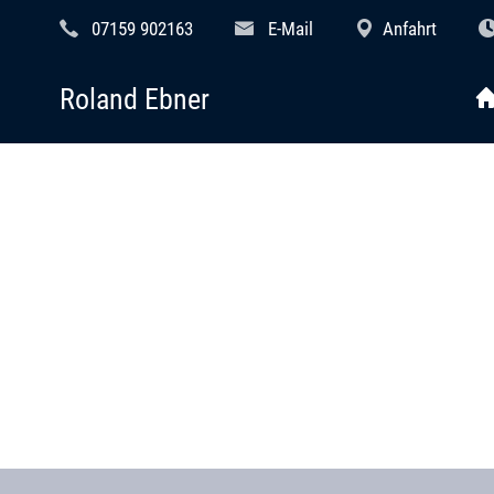
07159 902163
E-Mail
Anfahrt
Roland Ebner