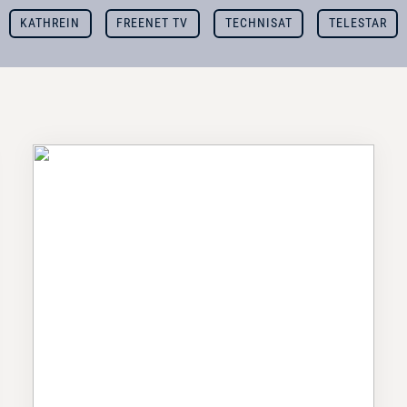
KATHREIN
FREENET TV
TECHNISAT
TELESTAR