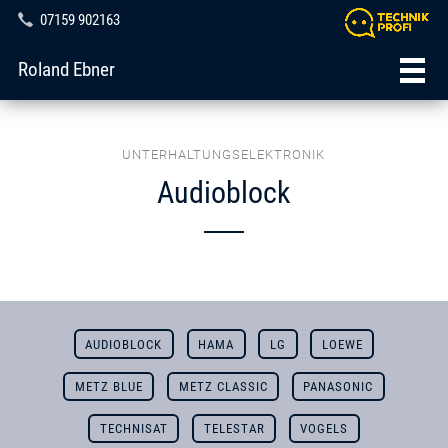
07159 902163
Roland Ebner
UNTERHALTUNGSELEKTRONIK
Audioblock
AUDIOBLOCK
HAMA
LG
LOEWE
METZ BLUE
METZ CLASSIC
PANASONIC
TECHNISAT
TELESTAR
VOGELS