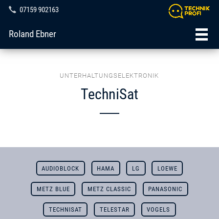
07159 902163
Roland Ebner
UNTERHALTUNGSELEKTRONIK
TechniSat
AUDIOBLOCK
HAMA
LG
LOEWE
METZ BLUE
METZ CLASSIC
PANASONIC
TECHNISAT
TELESTAR
VOGELS