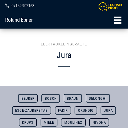
07159 902163
Roland Ebner
ELEKTROKLEINGERAETE
Jura
BEURER
BOSCH
BRAUN
DELONGHI
ESGE-ZAUBERSTAB
FAKIR
GRUNDIG
JURA
KRUPS
MIELE
MOULINEX
NIVONA