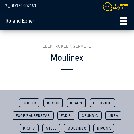
07159 902163
Roland Ebner
ELEKTROKLEINGERAETE
Moulinex
BEURER
BOSCH
BRAUN
DELONGHI
ESGE-ZAUBERSTAB
FAKIR
GRUNDIG
JURA
KRUPS
MIELE
MOULINEX
NIVONA