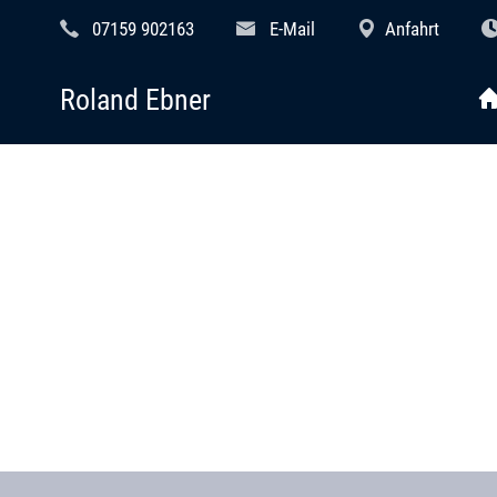
07159 902163
E-Mail
Anfahrt
Roland Ebner