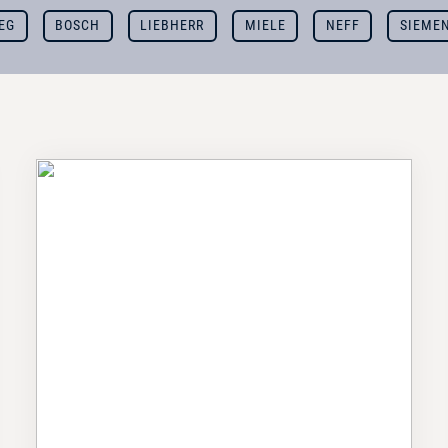
EG
BOSCH
LIEBHERR
MIELE
NEFF
SIEME