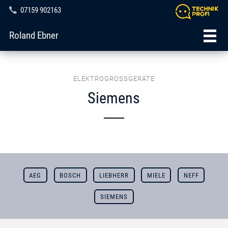
07159 902163
Roland Ebner
ELEKTROGROSSGERÄTE
Siemens
AEG
BOSCH
LIEBHERR
MIELE
NEFF
SIEMENS